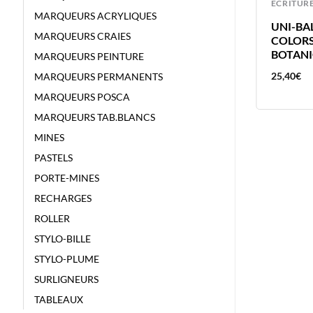
ECRITURE
ECRITUR
MARQUEURS ACRYLIQUES
UNI-BALL FEUTRE PIN BRUSH SEPI
UNI-BAL
MARQUEURS CRAIES
SEPIA
COLORS
BOTAN
MARQUEURS PEINTURE
4,01
€
25,40
€
MARQUEURS PERMANENTS
MARQUEURS POSCA
MARQUEURS TAB.BLANCS
MINES
PASTELS
PORTE-MINES
RECHARGES
ROLLER
STYLO-BILLE
STYLO-PLUME
SURLIGNEURS
TABLEAUX