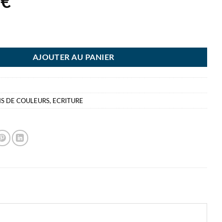
0
€
ILO COLOR 24 CRAYONS 1924 CRAYONS DE COULEUR
AJOUTER AU PANIER
S DE COULEURS
,
ECRITURE