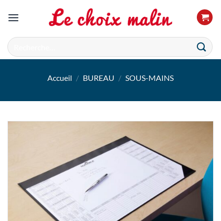
Passer
au
contenu
Recherche
pour :
Accueil
/
BUREAU
/
SOUS-MAINS