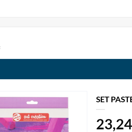
t
SET PAST
23,2