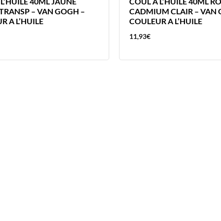
L’HUILE 40ML JAUNE
COUL A L’HUILE 40ML R
TRANSP – VAN GOGH –
CADMIUM CLAIR – VAN 
R A L’HUILE
COULEUR A L’HUILE
11,93
€