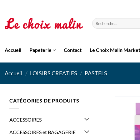
Passer
au
contenu
Recherche
pour :
Accueil
Papeterie
Contact
Le Choix Malin Marke
Accueil
/
LOISIRS CREATIFS
/
PASTELS
CATÉGORIES DE PRODUITS
ACCESSOIRES
ACCESSOIRES et BAGAGERIE