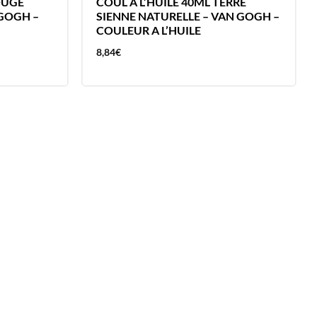
OUGE
COUL A L’HUILE 40ML TERRE
GOGH –
SIENNE NATURELLE – VAN GOGH –
COULEUR A L’HUILE
8,84
€