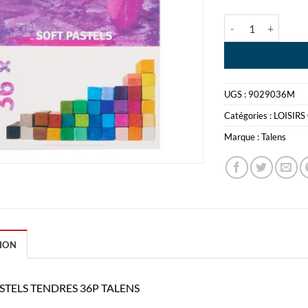
quantité de SET 
UGS :
9029036M
Catégories :
LOISIRS
Marque :
Talens
ION
ASTELS TENDRES 36P TALENS