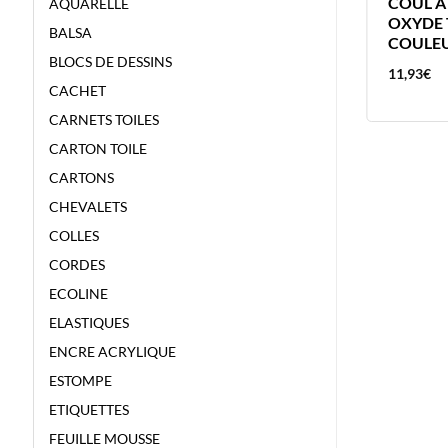
O
ANNEAUX METALLIQUES 32MM
COUL A 
AQUARELLE
A
P20 APLI
OXYDE 
BALSA
COULEU
BLOCS DE DESSINS
8,74
€
11,93
€
CACHET
CARNETS TOILES
CARTON TOILE
CARTONS
CHEVALETS
COLLES
CORDES
ECOLINE
ELASTIQUES
ENCRE ACRYLIQUE
ESTOMPE
ETIQUETTES
FEUILLE MOUSSE