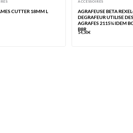
IRES
ACCESSOIRES
AMES CUTTER 18MM L
AGRAFEUSE BETA REXEL
DEGRAFEUR UTILISE DE
AGRAFES 2115¼ IDEM B
B8R
14,30
€