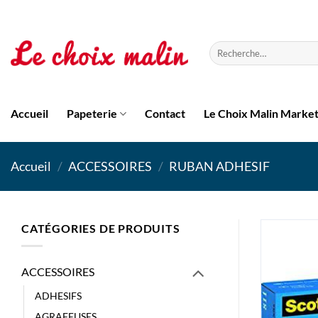
Passer
au
contenu
Recherche
pour :
Accueil
Papeterie
Contact
Le Choix Malin Marke
Accueil
/
ACCESSOIRES
/
RUBAN ADHESIF
CATÉGORIES DE PRODUITS
ACCESSOIRES
ADHESIFS
AGRAFEUSES