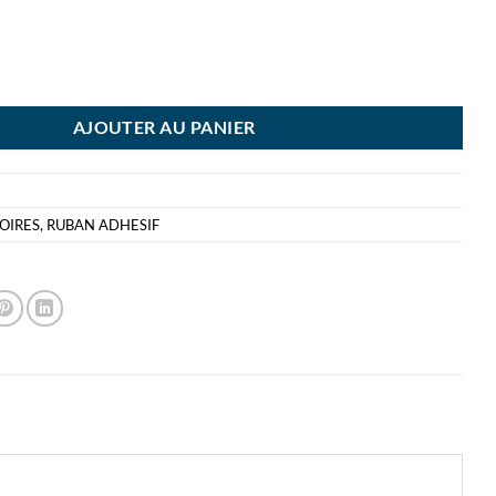
TCH REMOVABLE 811 19X33M IDEAL POUR LE MONTAGE REPOSITION
AJOUTER AU PANIER
OIRES
,
RUBAN ADHESIF