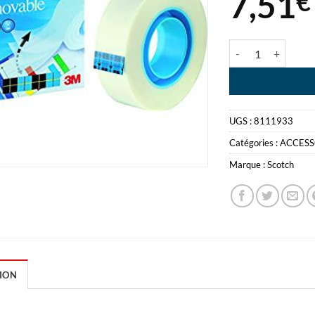
7,51
€
quantité de SCO
UGS :
8111933
Catégories :
ACCESS
Marque :
Scotch
ION