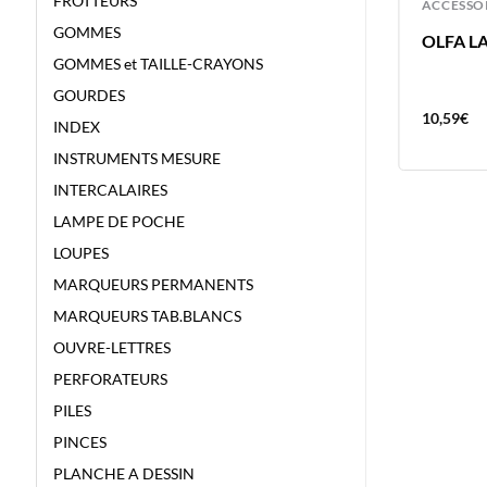
FROTTEURS
ACCESSOIRES
ACCESSO
GOMMES
AGRAFEUSE ULMA N°10+500
OLFA L
AGRAF METAL – BLISTER
GOMMES et TAILLE-CRAYONS
GOURDES
3,09
€
10,59
€
INDEX
INSTRUMENTS MESURE
INTERCALAIRES
LAMPE DE POCHE
LOUPES
MARQUEURS PERMANENTS
MARQUEURS TAB.BLANCS
OUVRE-LETTRES
PERFORATEURS
PILES
PINCES
PLANCHE A DESSIN