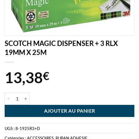
SCOTCH MAGIC DISPENSER + 3 RLX
19MM X 25M
13,38
€
quantité de SCOTCH MAGIC DISPENSER + 3 RLX 19MM X 25M
AJOUTER AU PANIER
UGS :
8-1925R3+D
Catégories :
ACCESSOIRES
,
RUBAN ADHESIF