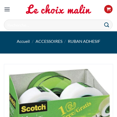
Passer
au
contenu
Recherche
pour :
Accueil
/
ACCESSOIRES
/
RUBAN ADHESIF