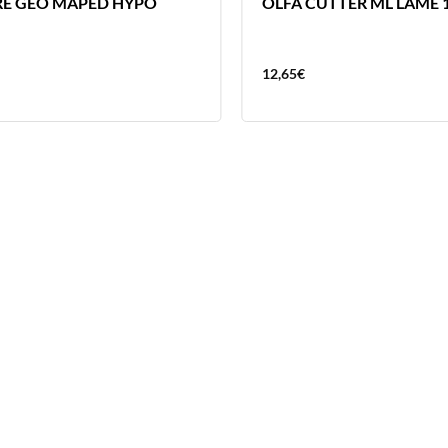
E GEO MAPED HYPO
OLFA CUTTER ML LAME
12,65
€