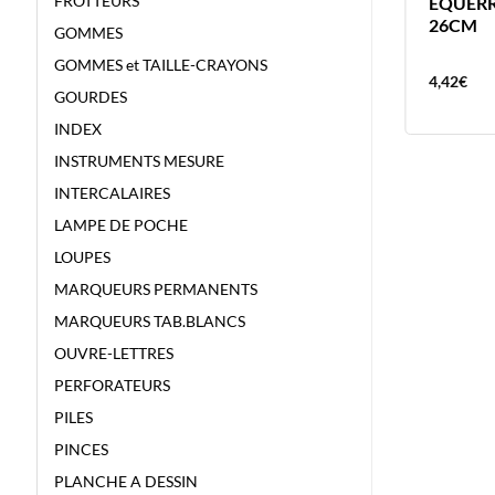
FROTTEURS
AGRAFEUSE ULMA N°10+500
EQUERR
AGRAF METAL – BLISTER
26CM
GOMMES
GOMMES et TAILLE-CRAYONS
3,09
€
4,42
€
GOURDES
INDEX
INSTRUMENTS MESURE
INTERCALAIRES
LAMPE DE POCHE
LOUPES
MARQUEURS PERMANENTS
MARQUEURS TAB.BLANCS
OUVRE-LETTRES
PERFORATEURS
PILES
PINCES
PLANCHE A DESSIN