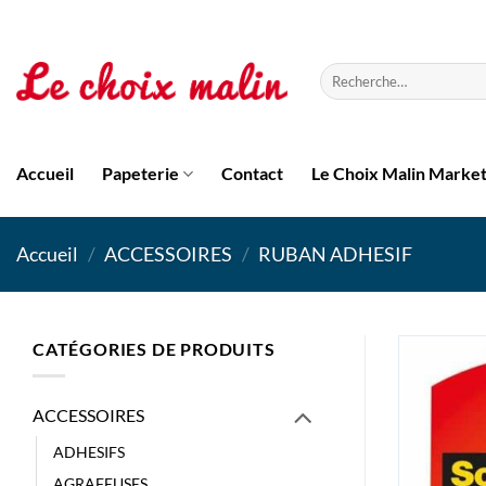
Passer
au
contenu
Recherche
pour :
Accueil
Papeterie
Contact
Le Choix Malin Marke
Accueil
/
ACCESSOIRES
/
RUBAN ADHESIF
CATÉGORIES DE PRODUITS
ACCESSOIRES
ADHESIFS
AGRAFEUSES