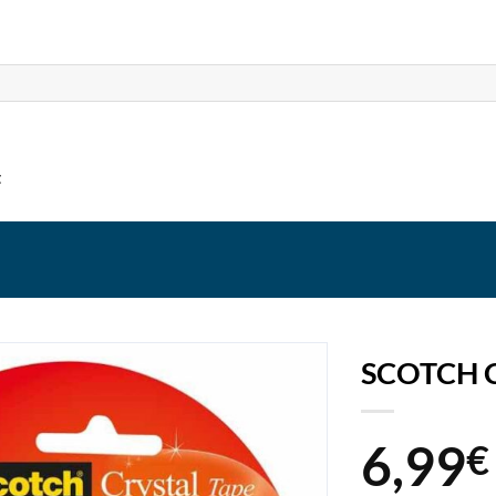
t
SCOTCH 
6,99
€