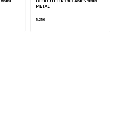
 18MM
OLFA CUTTER 180 LAMES 9MM
METAL
5,25
€