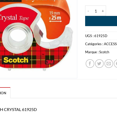
quantité de SCOT
UGS :
61925D
Catégories :
ACCESS
Marque :
Scotch
ION
H CRYSTAL 61925D