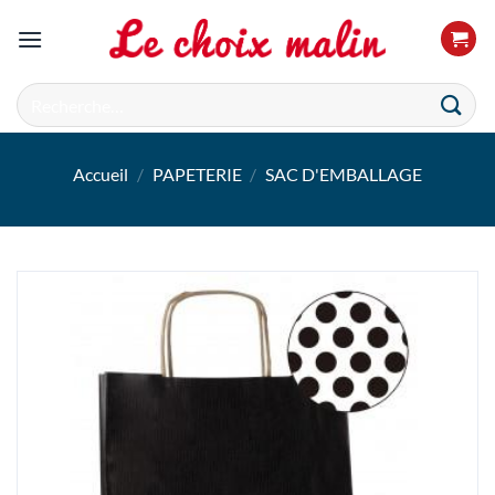
Passer
au
contenu
Recherche
pour :
Accueil
/
PAPETERIE
/
SAC D'EMBALLAGE