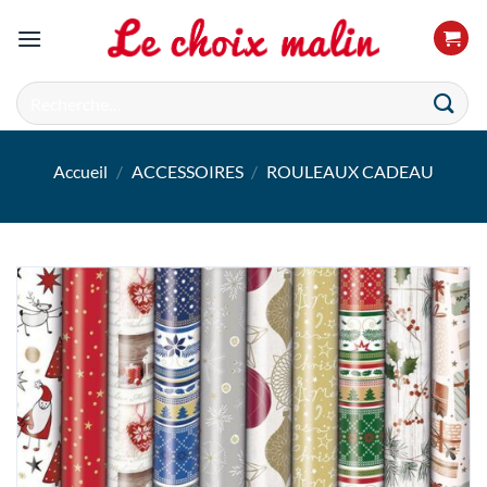
Passer
au
contenu
Recherche
pour :
Accueil
/
ACCESSOIRES
/
ROULEAUX CADEAU