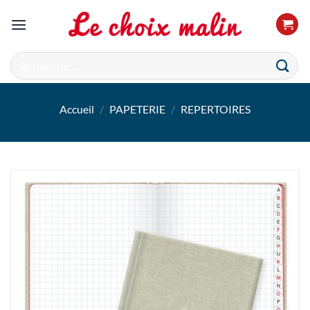
Passer
au
contenu
Recherche
pour :
Accueil
/
PAPETERIE
/
REPERTOIRES