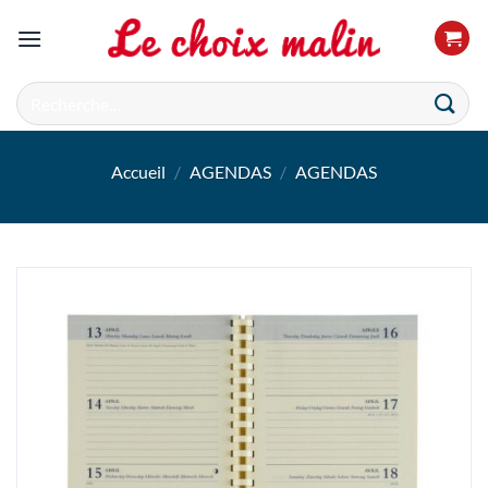
Passer
au
contenu
Recherche
pour :
Accueil
/
AGENDAS
/
AGENDAS