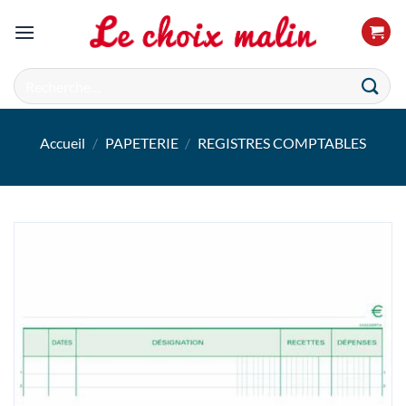
Passer
au
contenu
Recherche
pour :
Accueil
/
PAPETERIE
/
REGISTRES COMPTABLES