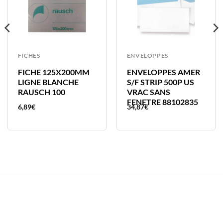
FICHES
ENVELOPPES
FICHE 125X200MM
ENVELOPPES AMER
LIGNE BLANCHE
S/F STRIP 500P US
RAUSCH 100
VRAC SANS
FENETRE 88102835
6,89
€
34,87
€