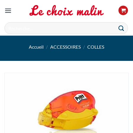
Passer
au
contenu
Recherche
pour :
Accueil
/
ACCESSOIRES
/
COLLES