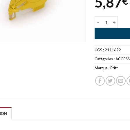
5,87
€
quantité de PRI
UGS :
2111692
Catégories :
ACCESS
Marque :
Pritt
ION