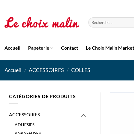
Passer
au
contenu
Recherche
pour :
Accueil
Papeterie
Contact
Le Choix Malin Marke
Accueil
/
ACCESSOIRES
/
COLLES
CATÉGORIES DE PRODUITS
ACCESSOIRES
ADHESIFS
AGRAFEUSES