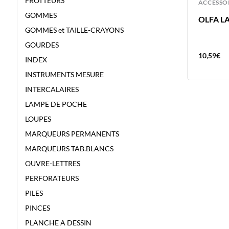
FROTTEURS
ACCESSOIRES
ACCESSO
GOMMES
OLFA LAMES CUTTER 9MM
OLFA L
GOMMES et TAILLE-CRAYONS
GOURDES
6,17
€
10,59
€
INDEX
INSTRUMENTS MESURE
INTERCALAIRES
LAMPE DE POCHE
LOUPES
MARQUEURS PERMANENTS
MARQUEURS TAB.BLANCS
OUVRE-LETTRES
PERFORATEURS
PILES
PINCES
PLANCHE A DESSIN