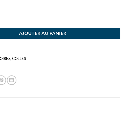
TT RECHARGE ROLLER NON PERM 16M REPOSITIONNABLE MONTAGE
AJOUTER AU PANIER
OIRES
,
COLLES