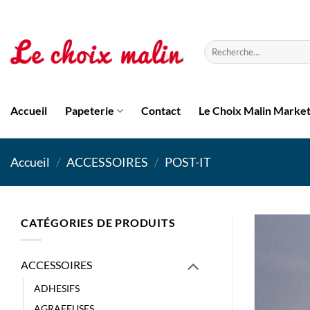
Passer
au
contenu
Recherche
pour :
Accueil
Papeterie
Contact
Le Choix Malin Marke
Accueil
/
ACCESSOIRES
/
POST-IT
CATÉGORIES DE PRODUITS
ACCESSOIRES
ADHESIFS
AGRAFEUSES