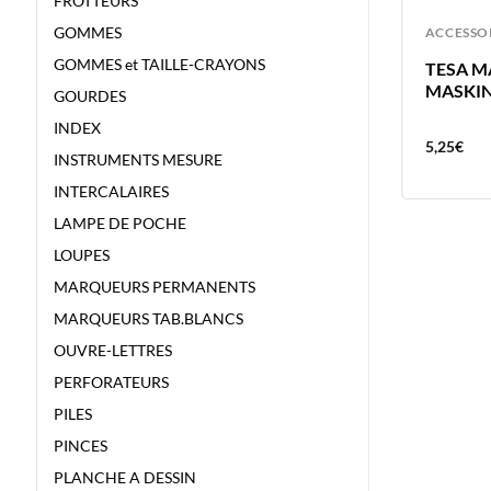
FROTTEURS
GOMMES
ACCESSOIRES
ACCESSO
GOMMES et TAILLE-CRAYONS
AGRAFEUSE BETA REXEL-
TESA M
DEGRAFEUR UTILISE DES
MASKIN
GOURDES
AGRAFES 2115¼ IDEM BOSTITCH
INDEX
B8R
14,30
€
5,25
€
INSTRUMENTS MESURE
INTERCALAIRES
LAMPE DE POCHE
LOUPES
MARQUEURS PERMANENTS
MARQUEURS TAB.BLANCS
OUVRE-LETTRES
PERFORATEURS
PILES
PINCES
PLANCHE A DESSIN