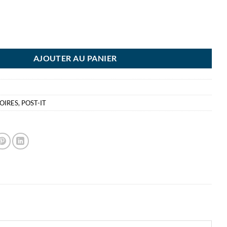
IT JAUNE 76X76MM 90F 90 FEUILLES / BLOC SUPER STICK
AJOUTER AU PANIER
OIRES
,
POST-IT