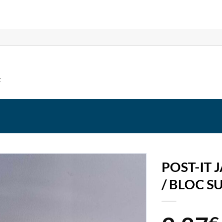
t
POST-IT 
/ BLOC S