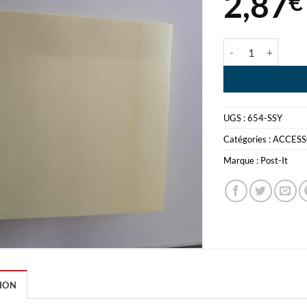
2,87
€
quantité de POST-
UGS :
654-SSY
Catégories :
ACCESS
Marque :
Post-It
ION