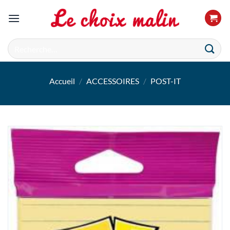
Passer
au
contenu
Recherche
pour :
Accueil
/
ACCESSOIRES
/
POST-IT