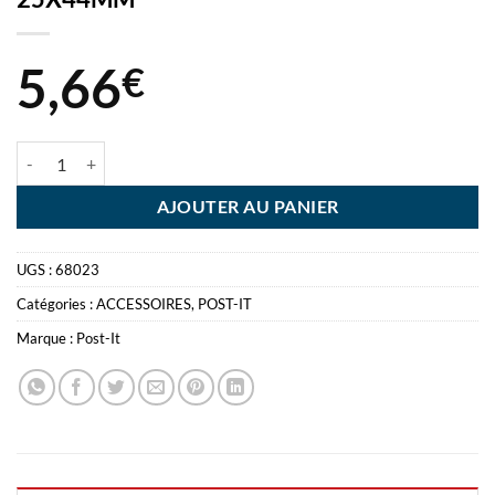
5,66
€
quantité de POST-IT INDEX BLEU CLAIR 50 INDEX 25X44MM
AJOUTER AU PANIER
UGS :
68023
Catégories :
ACCESSOIRES
,
POST-IT
Marque :
Post-It