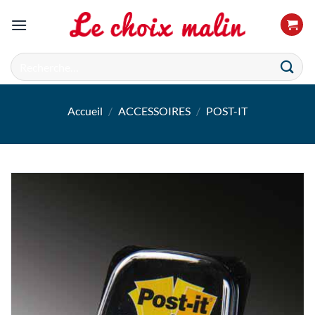
Passer
au
contenu
Recherche
pour :
Accueil
/
ACCESSOIRES
/
POST-IT