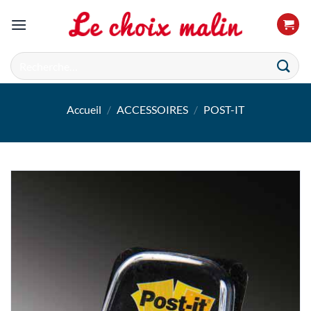
Passer
au
contenu
Recherche
pour :
Accueil
/
ACCESSOIRES
/
POST-IT