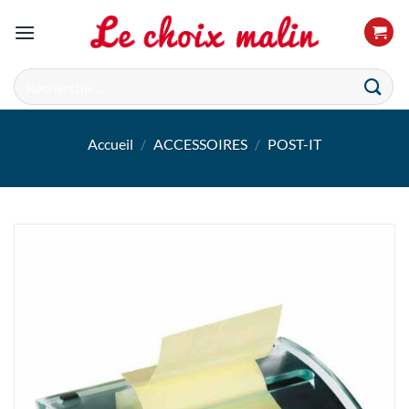
Passer
au
contenu
Recherche
pour :
Accueil
/
ACCESSOIRES
/
POST-IT