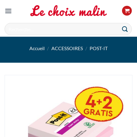
Passer
au
contenu
Recherche
pour :
Accueil
/
ACCESSOIRES
/
POST-IT