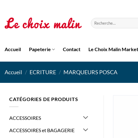
Passer
au
contenu
Recherche
pour :
Accueil
Papeterie
Contact
Le Choix Malin Marke
Accueil
/
ECRITURE
/
MARQUEURS POSCA
CATÉGORIES DE PRODUITS
ACCESSOIRES
ACCESSOIRES et BAGAGERIE