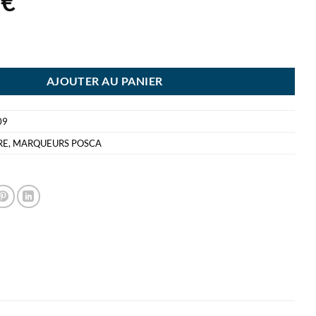
9
€
CA SET 4 MARQUEURS PC5M POCHETTE GSW
AJOUTER AU PANIER
09
RE
,
MARQUEURS POSCA