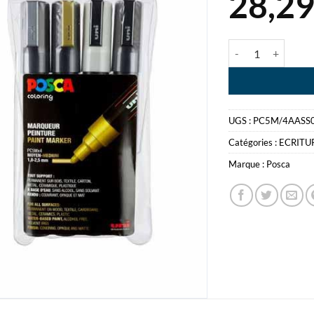
28,2
quantité de POS
UGS :
PC5M/4AASS
Catégories :
ECRITU
Marque :
Posca