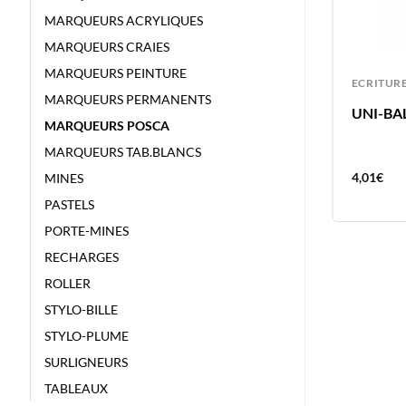
MARQUEURS ACRYLIQUES
MARQUEURS CRAIES
MARQUEURS PEINTURE
ECRITURE
ECRITUR
MARQUEURS PERMANENTS
UNI-BALL 12 ROLLER GEL SIGNO
UNI-BAL
MARQUEURS POSCA
COLORS – COULEURS FRUITS
MARQUEURS TAB.BLANCS
25,40
€
4,01
€
MINES
PASTELS
PORTE-MINES
RECHARGES
ROLLER
STYLO-BILLE
STYLO-PLUME
SURLIGNEURS
TABLEAUX