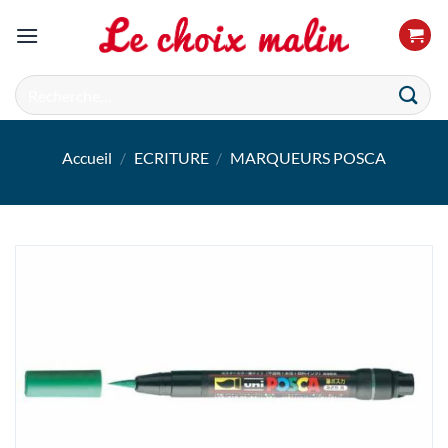
Passer
au
contenu
Recherche
pour :
Accueil
/
ECRITURE
/
MARQUEURS POSCA