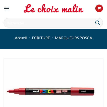
Passer
au
contenu
Recherche
pour :
Accueil
/
ECRITURE
/
MARQUEURS POSCA