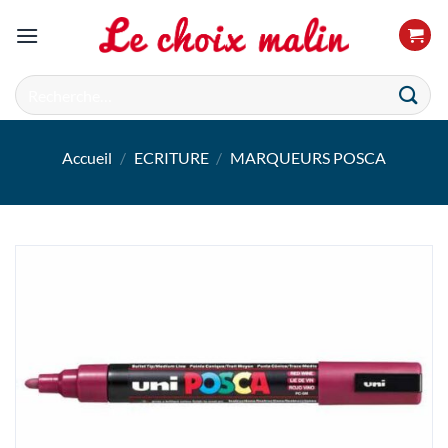
Passer
au
contenu
Recherche
pour :
Accueil
/
ECRITURE
/
MARQUEURS POSCA