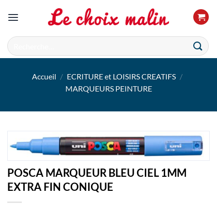
Passer
au
contenu
Recherche
pour :
Accueil
/
ECRITURE et LOISIRS CREATIFS
/
MARQUEURS PEINTURE
POSCA MARQUEUR BLEU CIEL 1MM
EXTRA FIN CONIQUE