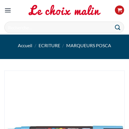
Passer
au
contenu
Recherche
pour :
Accueil
/
ECRITURE
/
MARQUEURS POSCA