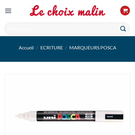
Passer
au
contenu
Recherche
pour :
Accueil
/
ECRITURE
/
MARQUEURS POSCA