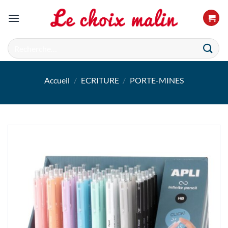
Passer
au
contenu
Recherche
pour :
Accueil
/
ECRITURE
/
PORTE-MINES