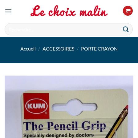
Passer
au
contenu
Recherche
pour :
Accueil
/
ACCESSOIRES
/
PORTE CRAYON