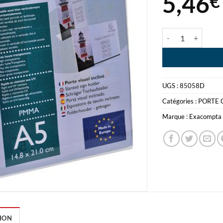
5,46
€
quantité de PORT
UGS :
85058D
Catégories :
PORTE 
Marque :
Exacompta
ION