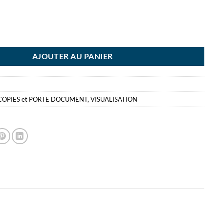
E COPIE A5 EXACOMPTA INCLINE / 1 FEUILLE PRESENTOIR ACRYLIQU
AJOUTER AU PANIER
COPIES et PORTE DOCUMENT
,
VISUALISATION