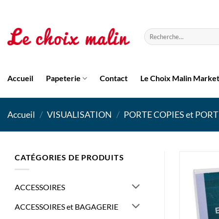
Passer
au
contenu
Recherche
pour :
Accueil
Papeterie
Contact
Le Choix Malin Marke
Accueil
/
VISUALISATION
/
PORTE COPIES et PO
CATÉGORIES DE PRODUITS
ACCESSOIRES
ACCESSOIRES et BAGAGERIE