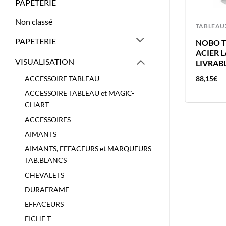
PAPETERIE
Non classé
ACCESSOIRE TABLEAU
TABLEAU
PAPETERIE
MAGNETOPLAN 19MMX5M
NOBO T
DEROUL BANDE MAGNETIQUE
ACIER 
VISUALISATION
ADHESIVE
LIVRAB
ACCESSOIRE TABLEAU
18,72
€
88,15
€
ACCESSOIRE TABLEAU et MAGIC-
CHART
ACCESSOIRES
AIMANTS
AIMANTS, EFFACEURS et MARQUEURS
TAB.BLANCS
CHEVALETS
DURAFRAME
EFFACEURS
FICHE T