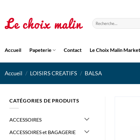
Passer
au
contenu
Recherche
pour :
Accueil
Papeterie
Contact
Le Choix Malin Marke
Accueil
/
LOISIRS CREATIFS
/
BALSA
CATÉGORIES DE PRODUITS
ACCESSOIRES
ACCESSOIRES et BAGAGERIE