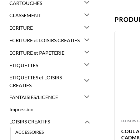
CARTOUCHES
CLASSEMENT
PRODUI
ECRITURE
ECRITURE et LOISIRS CREATIFS
ECRITURE et PAPETERIE
ETIQUETTES
ETIQUETTES et LOISIRS
CREATIFS
FANTAISIES/LICENCE
Impression
LOISIRS CREATIFS
LOISIRS 
LOISIRS CREATIFS
COUL A L’HUILE 40ML ORANGE
COUL A
ACCESSOIRES
AZO – VAN GOGH – COULEUR A
CADMIU