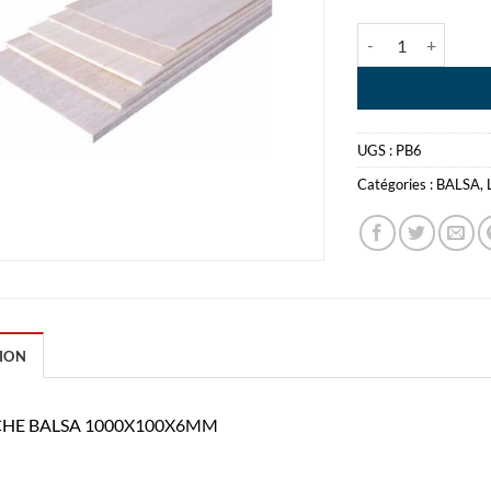
quantité de PLA
UGS :
PB6
Catégories :
BALSA
,
ION
HE BALSA 1000X100X6MM