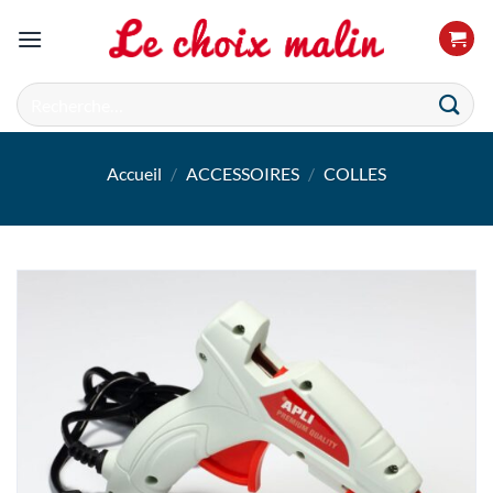
Passer
au
contenu
Recherche
pour :
Accueil
/
ACCESSOIRES
/
COLLES