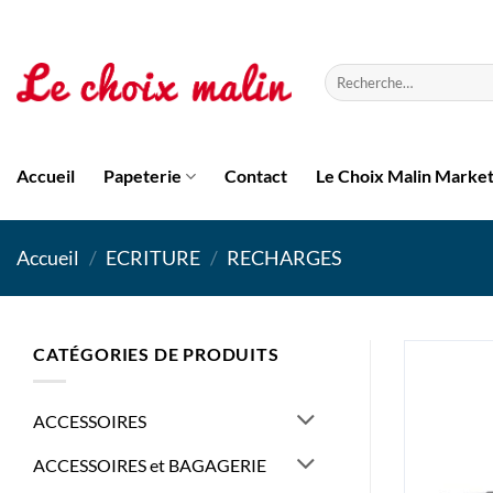
Passer
au
contenu
Recherche
pour :
Accueil
Papeterie
Contact
Le Choix Malin Marke
Accueil
/
ECRITURE
/
RECHARGES
CATÉGORIES DE PRODUITS
ACCESSOIRES
ACCESSOIRES et BAGAGERIE