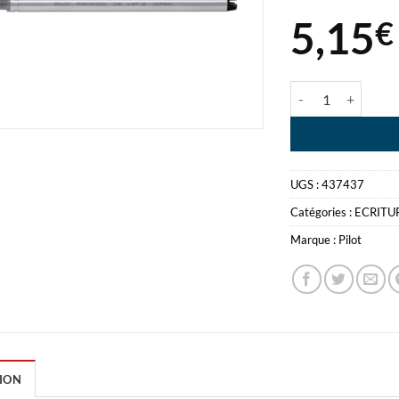
5,15
€
quantité de PILO
UGS :
437437
Catégories :
ECRITU
Marque :
Pilot
ION