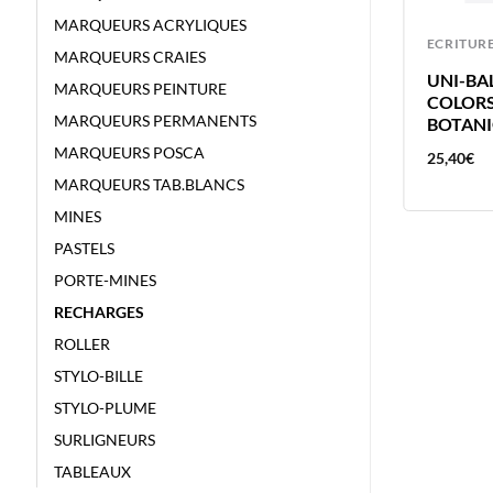
MARQUEURS ACRYLIQUES
ECRITURE
ECRITUR
MARQUEURS CRAIES
UNI-BALL FEUTRE PIN 0.3 NOIR
UNI-BAL
MARQUEURS PEINTURE
COLORS
MARQUEURS PERMANENTS
BOTAN
MARQUEURS POSCA
4,01
€
25,40
€
MARQUEURS TAB.BLANCS
MINES
PASTELS
PORTE-MINES
RECHARGES
ROLLER
STYLO-BILLE
STYLO-PLUME
SURLIGNEURS
TABLEAUX