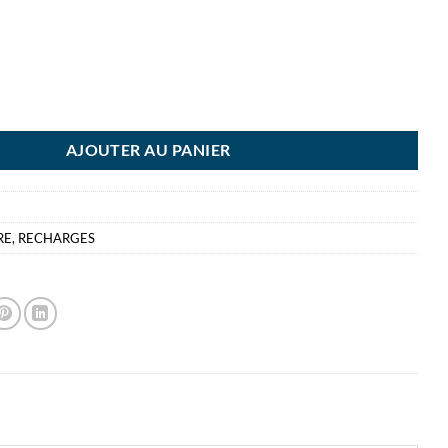
T FRIXION ZONE RECH NOIR RECHARGE 0.7 - CORPS METAL 40% ENCR
AJOUTER AU PANIER
RE
,
RECHARGES