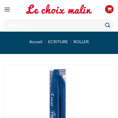
Passer
au
contenu
Recherche
pour :
Accueil
/
ECRITURE
/
ROLLER