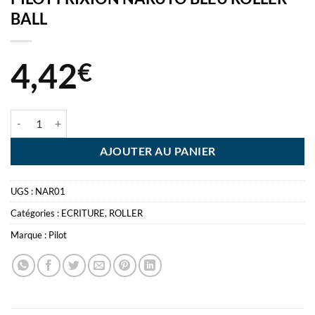
BALL
4,42
€
quantité de PILOT FRIXION NARUTO BLEU ROLLER BALL
AJOUTER AU PANIER
UGS :
NAR01
Catégories :
ECRITURE
,
ROLLER
Marque :
Pilot