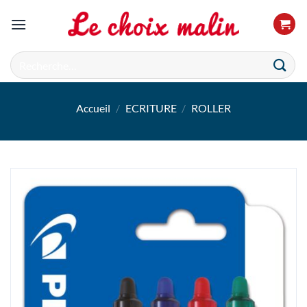
Passer
au
contenu
Recherche
pour :
Accueil
/
ECRITURE
/
ROLLER