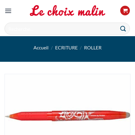
Passer
au
contenu
Recherche
pour :
Accueil
/
ECRITURE
/
ROLLER