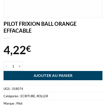
PILOT FRIXION BALL ORANGE
EFFACABLE
4,22
€
quantité de PILOT FRIXION BALL ORANGE EFFACABLE
AJOUTER AU PANIER
UGS :
358074
Catégories :
ECRITURE
,
ROLLER
Marque :
Pilot