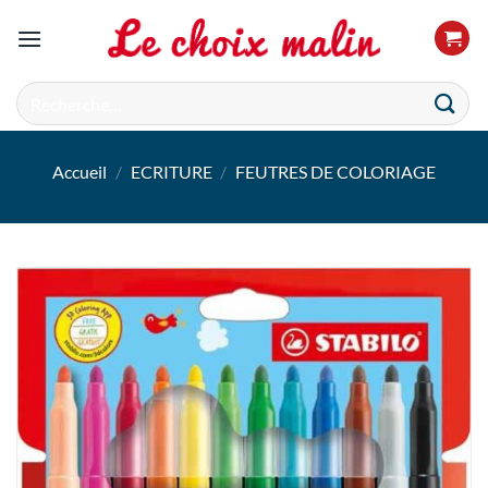
Passer
au
contenu
Recherche
pour :
Accueil
/
ECRITURE
/
FEUTRES DE COLORIAGE