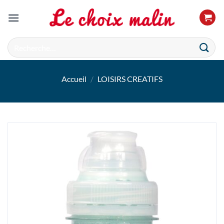
Passer
au
contenu
Recherche
pour :
Accueil
/
LOISIRS CREATIFS