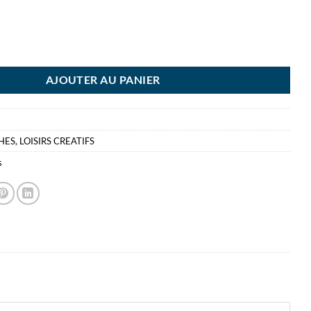
NTURE 75ML ROUGE NAPHTOL FONCE - GOUACHE - ACRYLIQUE ART C
AJOUTER AU PANIER
HES
,
LOISIRS CREATIFS
s