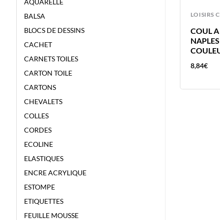
AQUARELLE
LOISIRS CREATIFS
LOISIRS 
BALSA
COUL A L’HUILE 40ML JAUNE
COUL A 
BLOCS DE DESSINS
NAPLES CLAIR – VAN GOGH –
NAPLES
CACHET
COULEUR A L’HUILE
COULEU
CARNETS TOILES
8,84
€
8,84
€
CARTON TOILE
CARTONS
CHEVALETS
COLLES
CORDES
ECOLINE
ELASTIQUES
ENCRE ACRYLIQUE
ESTOMPE
ETIQUETTES
FEUILLE MOUSSE