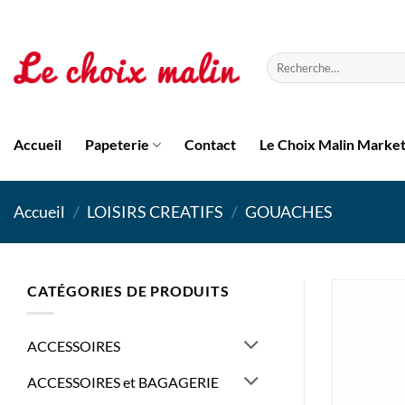
Passer
au
contenu
Recherche
pour :
Accueil
Papeterie
Contact
Le Choix Malin Marke
Accueil
/
LOISIRS CREATIFS
/
GOUACHES
CATÉGORIES DE PRODUITS
ACCESSOIRES
ACCESSOIRES et BAGAGERIE