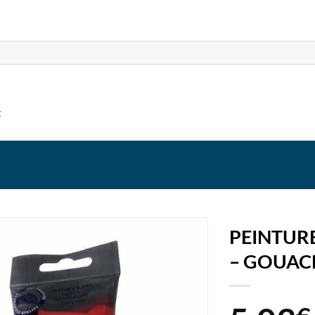
t
PEINTUR
– GOUAC