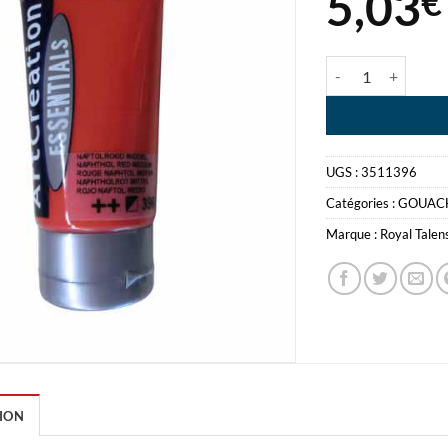
5,03
€
quantité de PEI
UGS :
3511396
Catégories :
GOUAC
Marque :
Royal Talen
ION