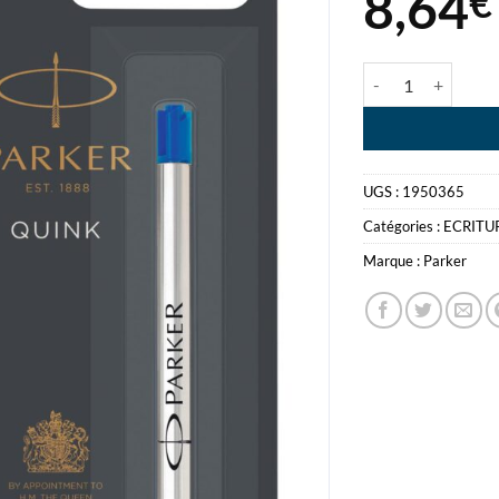
8,64
€
quantité de PARKE
UGS :
1950365
Catégories :
ECRITU
Marque :
Parker