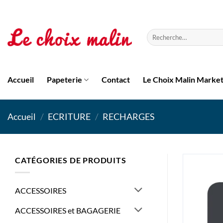
Passer
au
contenu
Recherche
pour :
Accueil
Papeterie
Contact
Le Choix Malin Marke
Accueil
/
ECRITURE
/
RECHARGES
CATÉGORIES DE PRODUITS
ACCESSOIRES
ACCESSOIRES et BAGAGERIE