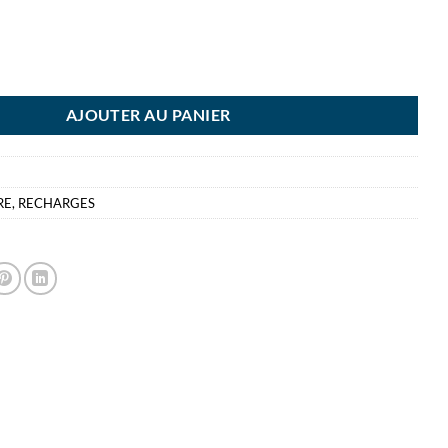
R RECHARGE BILLE BLEU B BROAD - LARGE - BLISTER
AJOUTER AU PANIER
RE
,
RECHARGES