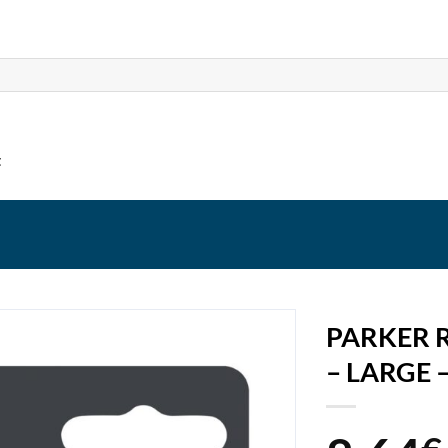
t
PARKER 
– LARGE 