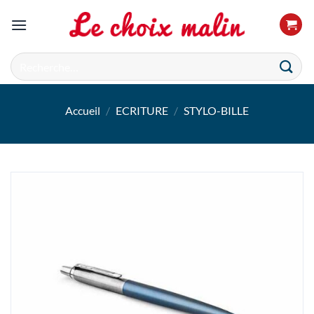
Passer
au
contenu
Recherche
pour :
Accueil
/
ECRITURE
/
STYLO-BILLE