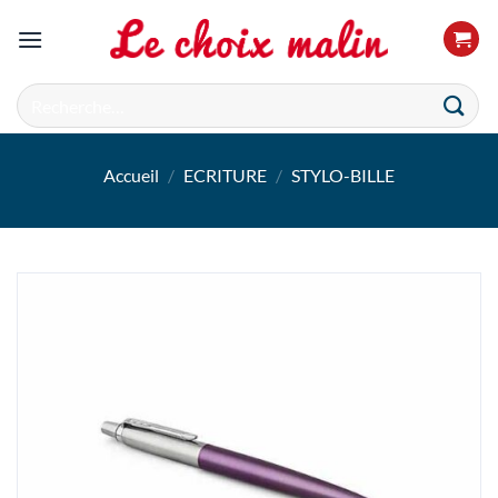
Passer
au
contenu
Recherche
pour :
Accueil
/
ECRITURE
/
STYLO-BILLE