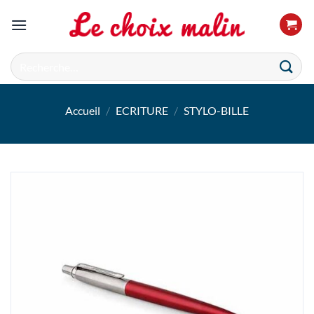
Passer
au
contenu
Recherche
pour :
Accueil
/
ECRITURE
/
STYLO-BILLE