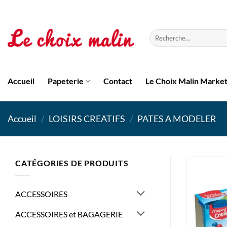
Passer
au
contenu
Recherche
pour :
Accueil
Papeterie
Contact
Le Choix Malin Marke
Accueil
/
LOISIRS CREATIFS
/
PATES A MODELER
CATÉGORIES DE PRODUITS
ACCESSOIRES
ACCESSOIRES et BAGAGERIE