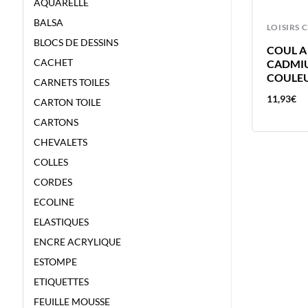
AQUARELLE
BALSA
LOISIRS CREATIFS
LOISIRS 
BLOCS DE DESSINS
C
COUL A L’HUILE 40ML ROUGE AZO
COUL A
CACHET
E
FONCE – VAN GOGH – COULEUR A
CADMIU
L’HUILE
COULEU
CARNETS TOILES
8,84
€
11,93
€
CARTON TOILE
CARTONS
CHEVALETS
COLLES
CORDES
ECOLINE
ELASTIQUES
ENCRE ACRYLIQUE
ESTOMPE
ETIQUETTES
FEUILLE MOUSSE