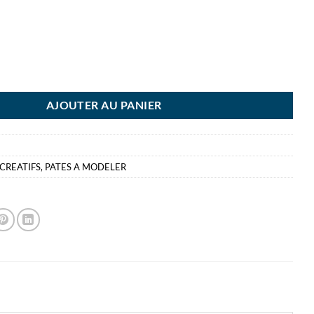
D PAT DOUGH 4 X 114GR KIT VERT-ROUGE-JAUNE-BLEU APD 2ANS -
AJOUTER AU PANIER
 CREATIFS
,
PATES A MODELER