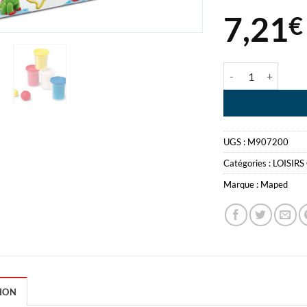
7,21
€
quantité de MAPE
UGS :
M907200
Catégories :
LOISIRS
Marque :
Maped
ION