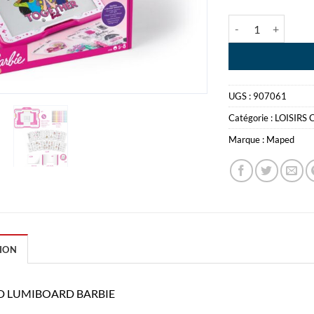
quantité de MAPE
UGS :
907061
Catégorie :
LOISIRS 
Marque :
Maped
ION
 LUMIBOARD BARBIE