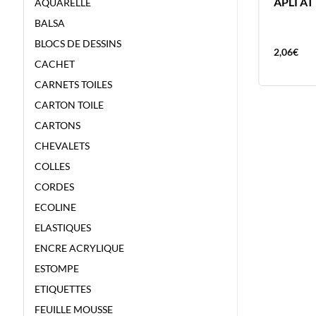
COUL A L’HUILE 40ML BLANC ZINC
APLI A
AQUARELLE
– VAN GOGH – COULEUR A L’HUILE
BALSA
BLOCS DE DESSINS
8,84
€
2,06
€
CACHET
CARNETS TOILES
CARTON TOILE
CARTONS
CHEVALETS
COLLES
CORDES
ECOLINE
ELASTIQUES
ENCRE ACRYLIQUE
ESTOMPE
ETIQUETTES
FEUILLE MOUSSE