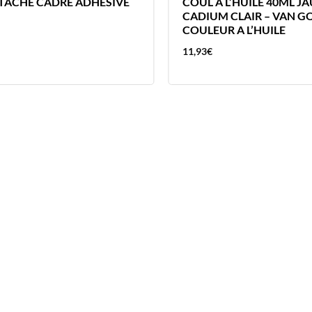
TTACHE CADRE ADHESIVE
COUL A L’HUILE 40ML J
CADIUM CLAIR – VAN G
COULEUR A L’HUILE
11,93
€