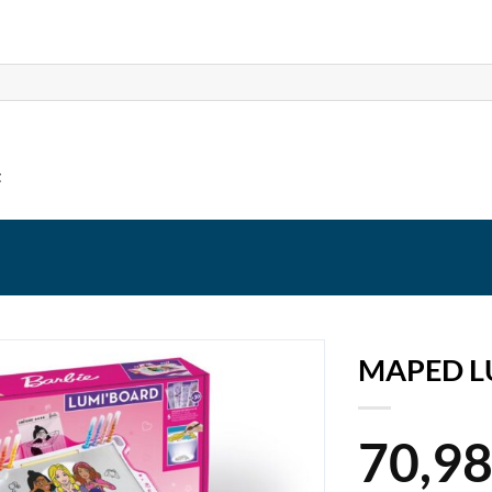
t
MAPED L
70,9