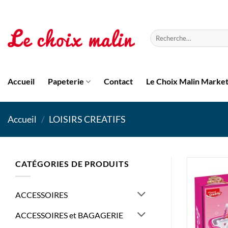
Passer
au
contenu
Recherche
pour :
Accueil
Papeterie
Contact
Le Choix Malin Marke
Accueil
/
LOISIRS CREATIFS
CATÉGORIES DE PRODUITS
ACCESSOIRES
ACCESSOIRES et BAGAGERIE