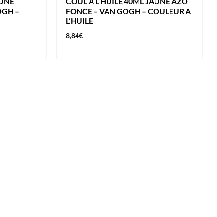
AUNE
COUL A L’HUILE 40ML JAUNE AZO
OGH –
FONCE – VAN GOGH – COULEUR A
L’HUILE
8,84
€