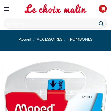
Passer
au
contenu
Recherche
pour :
Accueil
/
ACCESSOIRES
/
TROMBONES