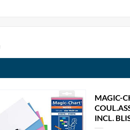
t
MAGIC-CH
COUL.AS
INCL. BLI