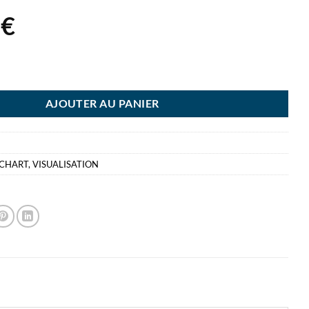
3
€
C-CHART NOTES ASS 10X20 500F COUL.ASS.COLLE PARTOUT MARQUEU
AJOUTER AU PANIER
CHART
,
VISUALISATION