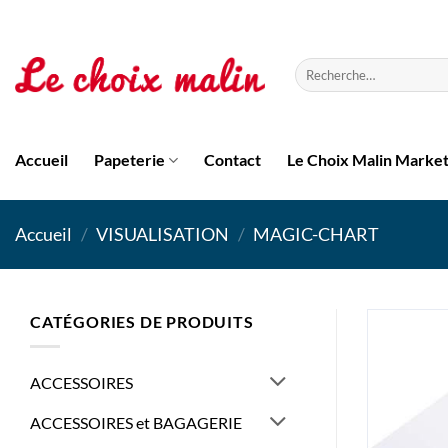
Passer
au
contenu
Recherche
pour :
Accueil
Papeterie
Contact
Le Choix Malin Marke
Accueil
/
VISUALISATION
/
MAGIC-CHART
CATÉGORIES DE PRODUITS
ACCESSOIRES
ACCESSOIRES et BAGAGERIE