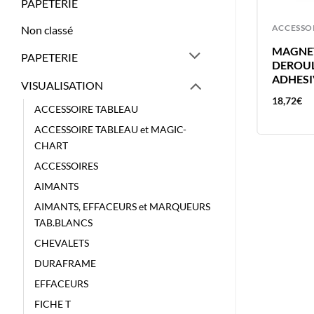
PAPETERIE
ACCESSOIRE TABLEAU
ACCESSO
Non classé
FROTTEUR ARTLINE
MAGNE
PAPETERIE
MAGNETIQUE 8004 POUR
DEROU
TABLEAU BLANC 105X55
ADHESI
VISUALISATION
COULEURS ASSORTIES
6,68
€
18,72
€
ACCESSOIRE TABLEAU
ACCESSOIRE TABLEAU et MAGIC-
CHART
ACCESSOIRES
AIMANTS
AIMANTS, EFFACEURS et MARQUEURS
TAB.BLANCS
CHEVALETS
DURAFRAME
EFFACEURS
FICHE T