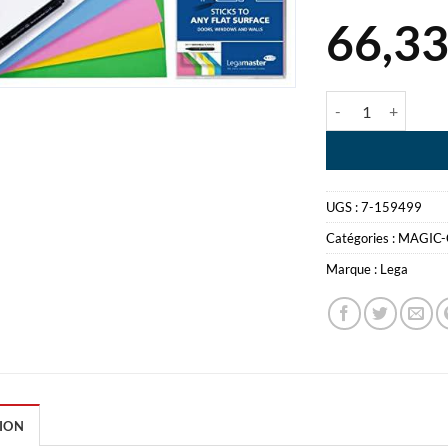
66,3
quantité de MAGI
UGS :
7-159499
Catégories :
MAGIC-
Marque :
Lega
ION