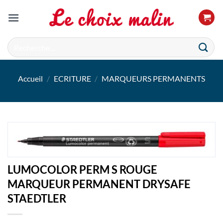
Passer
au
contenu
Recherche
pour :
Accueil
/
ECRITURE
/
MARQUEURS PERMANENTS
LUMOCOLOR PERM S ROUGE
MARQUEUR PERMANENT DRYSAFE
STAEDTLER