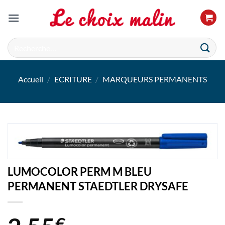
Passer
au
contenu
Recherche
pour :
Accueil
/
ECRITURE
/
MARQUEURS PERMANENTS
LUMOCOLOR PERM M BLEU
PERMANENT STAEDTLER DRYSAFE
€