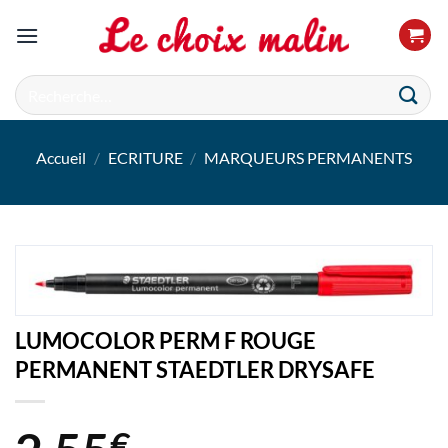
Passer
au
contenu
Recherche
pour :
Accueil
/
ECRITURE
/
MARQUEURS PERMANENTS
LUMOCOLOR PERM F ROUGE
PERMANENT STAEDTLER DRYSAFE
€