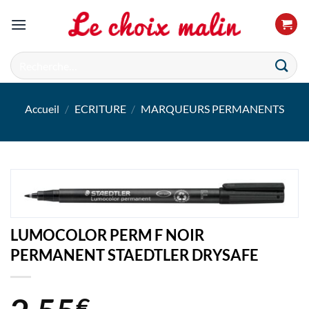
Passer
au
contenu
Recherche
pour :
Accueil
/
ECRITURE
/
MARQUEURS PERMANENTS
LUMOCOLOR PERM F NOIR
PERMANENT STAEDTLER DRYSAFE
€